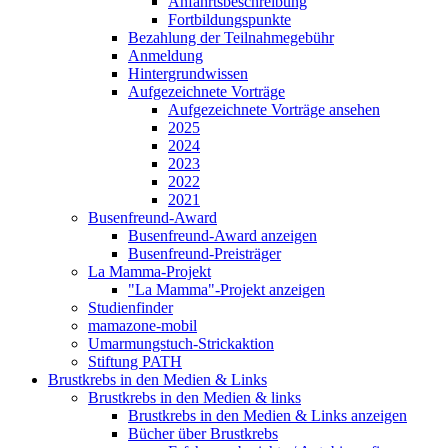
Anfahrtsbeschreibung
Fortbildungspunkte
Bezahlung der Teilnahmegebühr
Anmeldung
Hintergrundwissen
Aufgezeichnete Vorträge
Aufgezeichnete Vorträge ansehen
2025
2024
2023
2022
2021
Busenfreund-Award
Busenfreund-Award anzeigen
Busenfreund-Preisträger
La Mamma-Projekt
"La Mamma"-Projekt anzeigen
Studienfinder
mamazone-mobil
Umarmungstuch-Strickaktion
Stiftung PATH
Brustkrebs in den Medien & Links
Brustkrebs in den Medien & links
Brustkrebs in den Medien & Links anzeigen
Bücher über Brustkrebs