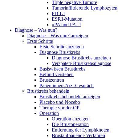
Triple negative Tumore
Tumorinfiltrierende Lymphozyten
PD-L1
ESR1-Mutation
uPA und PAI 1
Diagnose – Was nun?
Diagnose – Was nun? anzeigen
Erste Schritte
Erste Schritte anzeigen
Diagnose Brustkrebs
Diagnose Brustkrebs anzeigen
Verspätete Brustkrebsdiagnose
Basiswissen Brustkrebs
Befund verstehen
Brustzentren
Patientinnen-Arzt-Gespräch
Brustkrebs behandeln
Brustkrebs behandeln anzeigen
Placebo und Nocebo
Therapie vor der OP
Operation
Operation anzeigen
Die Brustoperation
Entfernung der Lymphknoten
Brustaufbauende Verfahren