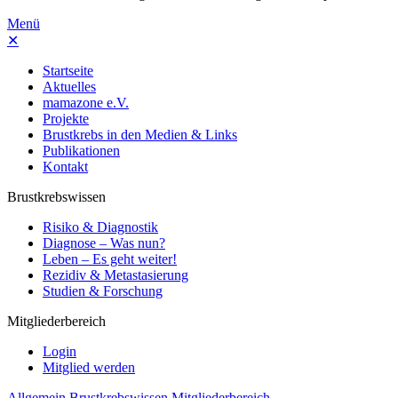
Menü
✕
Startseite
Aktuelles
mamazone e.V.
Projekte
Brustkrebs in den Medien & Links
Publikationen
Kontakt
Brustkrebswissen
Risiko & Diagnostik
Diagnose – Was nun?
Leben – Es geht weiter!
Rezidiv & Metastasierung
Studien & Forschung
Mitgliederbereich
Login
Mitglied werden
Allgemein
Brustkrebswissen
Mitgliederbereich