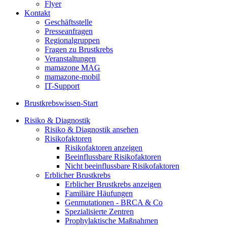
Flyer
Kontakt
Geschäftsstelle
Presseanfragen
Regionalgruppen
Fragen zu Brustkrebs
Veranstaltungen
mamazone MAG
mamazone-mobil
IT-Support
Brustkrebswissen-Start
Risiko & Diagnostik
Risiko & Diagnostik ansehen
Risikofaktoren
Risikofaktoren anzeigen
Beeinflussbare Risikofaktoren
Nicht beeinflussbare Risikofaktoren
Erblicher Brustkrebs
Erblicher Brustkrebs anzeigen
Familiäre Häufungen
Genmutationen - BRCA & Co
Spezialisierte Zentren
Prophylaktische Maßnahmen