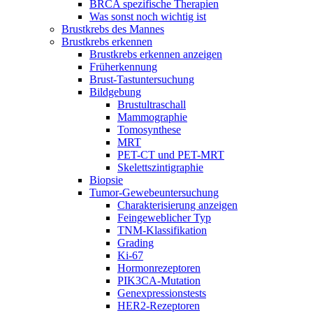
BRCA spezifische Therapien
Was sonst noch wichtig ist
Brustkrebs des Mannes
Brustkrebs erkennen
Brustkrebs erkennen anzeigen
Früherkennung
Brust-Tastuntersuchung
Bildgebung
Brustultraschall
Mammographie
Tomosynthese
MRT
PET-CT und PET-MRT
Skelettszintigraphie
Biopsie
Tumor-Gewebeuntersuchung
Charakterisierung anzeigen
Feingeweblicher Typ
TNM-Klassifikation
Grading
Ki-67
Hormonrezeptoren
PIK3CA-Mutation
Genexpressionstests
HER2-Rezeptoren