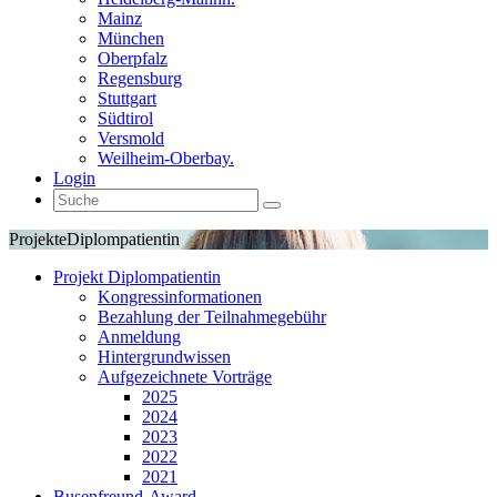
Mainz
München
Oberpfalz
Regensburg
Stuttgart
Südtirol
Versmold
Weilheim-Oberbay.
Login
Projekte
Diplompatientin
Projekt Diplompatientin
Kongressinformationen
Bezahlung der Teilnahmegebühr
Anmeldung
Hintergrundwissen
Aufgezeichnete Vorträge
2025
2024
2023
2022
2021
Busenfreund-Award