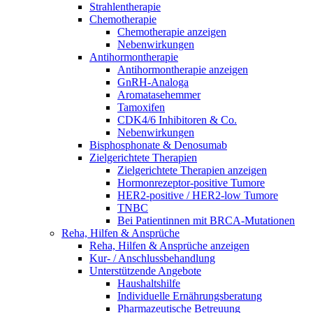
Strahlentherapie
Chemotherapie
Chemotherapie anzeigen
Nebenwirkungen
Antihormontherapie
Antihormontherapie anzeigen
GnRH-Analoga
Aromatasehemmer
Tamoxifen
CDK4/6 Inhibitoren & Co.
Nebenwirkungen
Bisphosphonate & Denosumab
Zielgerichtete Therapien
Zielgerichtete Therapien anzeigen
Hormonrezeptor-positive Tumore
HER2-positive / HER2-low Tumore
TNBC
Bei Patientinnen mit BRCA-Mutationen
Reha, Hilfen & Ansprüche
Reha, Hilfen & Ansprüche anzeigen
Kur- / Anschlussbehandlung
Unterstützende Angebote
Haushaltshilfe
Individuelle Ernährungsberatung
Pharmazeutische Betreuung