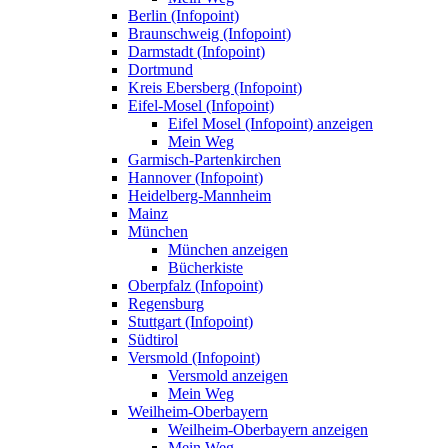
Berlin (Infopoint)
Braunschweig (Infopoint)
Darmstadt (Infopoint)
Dortmund
Kreis Ebersberg (Infopoint)
Eifel-Mosel (Infopoint)
Eifel Mosel (Infopoint) anzeigen
Mein Weg
Garmisch-Partenkirchen
Hannover (Infopoint)
Heidelberg-Mannheim
Mainz
München
München anzeigen
Bücherkiste
Oberpfalz (Infopoint)
Regensburg
Stuttgart (Infopoint)
Südtirol
Versmold (Infopoint)
Versmold anzeigen
Mein Weg
Weilheim-Oberbayern
Weilheim-Oberbayern anzeigen
Mein Weg