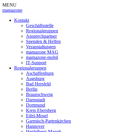
MENU
mamazone
Kontakt
Geschäftsstelle
Regionalgruppen
Ansprechpartner
Spenden & Helfen
Veranstaltungen
mamazone MAG
mamazone-mobil
IT-Support
Regionalgruppen
Aschaffenburg
Augsburg
Bad Hersfeld
Berlin
Braunschweig
Darmstadt
Dortmund
Kreis Ebersberg
Eifel-Mosel
Garmisch-Partenkirchen
Hannover
Heidelberg-Mannh.