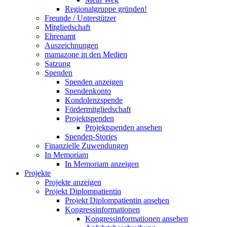
Regionalgruppe gründen!
Freunde / Unterstützer
Mitgliedschaft
Ehrenamt
Auszeichnungen
mamazone in den Medien
Satzung
Spenden
Spenden anzeigen
Spendenkonto
Kondolenzspende
Fördermitgliedschaft
Projektspenden
Projektspenden ansehen
Spenden-Stories
Finanzielle Zuwendungen
In Memoriam
In Memoriam anzeigen
Projekte
Projekte anzeigen
Projekt Diplompatientin
Projekt Diplompatientin ansehen
Kongressinformationen
Kongressinformationen ansehen