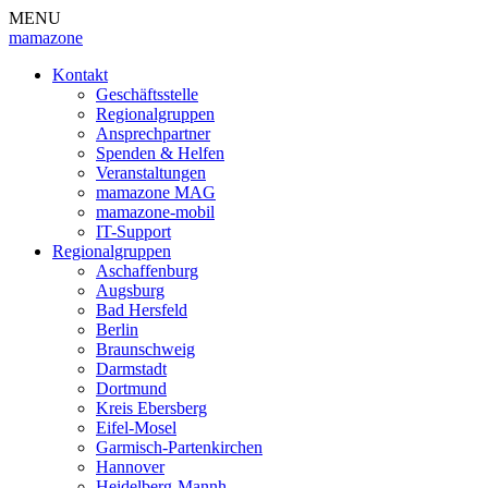
MENU
mamazone
Kontakt
Geschäftsstelle
Regionalgruppen
Ansprechpartner
Spenden & Helfen
Veranstaltungen
mamazone MAG
mamazone-mobil
IT-Support
Regionalgruppen
Aschaffenburg
Augsburg
Bad Hersfeld
Berlin
Braunschweig
Darmstadt
Dortmund
Kreis Ebersberg
Eifel-Mosel
Garmisch-Partenkirchen
Hannover
Heidelberg-Mannh.