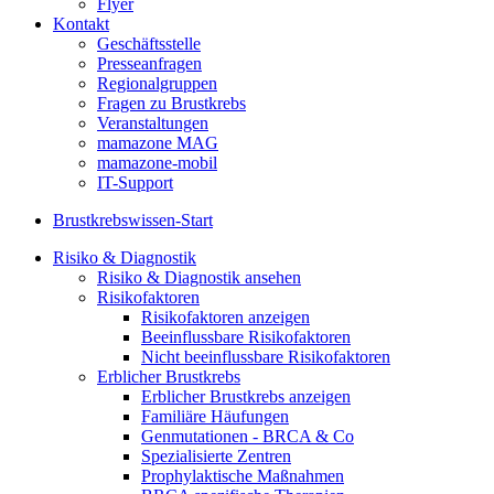
Flyer
Kontakt
Geschäftsstelle
Presseanfragen
Regionalgruppen
Fragen zu Brustkrebs
Veranstaltungen
mamazone MAG
mamazone-mobil
IT-Support
Brustkrebswissen-Start
Risiko & Diagnostik
Risiko & Diagnostik ansehen
Risikofaktoren
Risikofaktoren anzeigen
Beeinflussbare Risikofaktoren
Nicht beeinflussbare Risikofaktoren
Erblicher Brustkrebs
Erblicher Brustkrebs anzeigen
Familiäre Häufungen
Genmutationen - BRCA & Co
Spezialisierte Zentren
Prophylaktische Maßnahmen