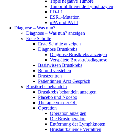
Triple negative Tumore
Tumorinfiltrierende Lymphozyten
PD-L1
ESR1-Mutation
uPA und PAI 1
Diagnose – Was nun?
Diagnose – Was nun? anzeigen
Erste Schritte
Erste Schritte anzeigen
Diagnose Brustkrebs
Diagnose Brustkrebs anzeigen
Verspätete Brustkrebsdiagnose
Basiswissen Brustkrebs
Befund verstehen
Brustzentren
Patientinnen-Arzt-Gespräch
Brustkrebs behandeln
Brustkrebs behandeln anzeigen
Placebo und Nocebo
Therapie vor der OP
Operation
Operation anzeigen
Die Brustoperation
Entfernung der Lymphknoten
Brustaufbauende Verfahren