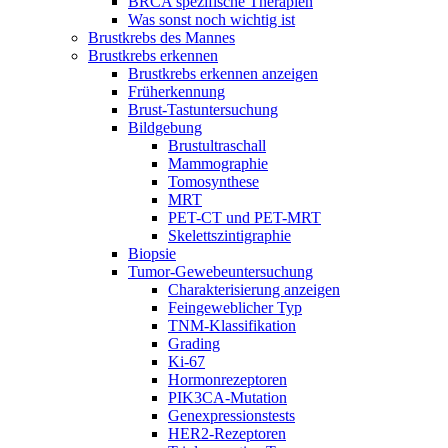
BRCA spezifische Therapien
Was sonst noch wichtig ist
Brustkrebs des Mannes
Brustkrebs erkennen
Brustkrebs erkennen anzeigen
Früherkennung
Brust-Tastuntersuchung
Bildgebung
Brustultraschall
Mammographie
Tomosynthese
MRT
PET-CT und PET-MRT
Skelettszintigraphie
Biopsie
Tumor-Gewebeuntersuchung
Charakterisierung anzeigen
Feingeweblicher Typ
TNM-Klassifikation
Grading
Ki-67
Hormonrezeptoren
PIK3CA-Mutation
Genexpressionstests
HER2-Rezeptoren