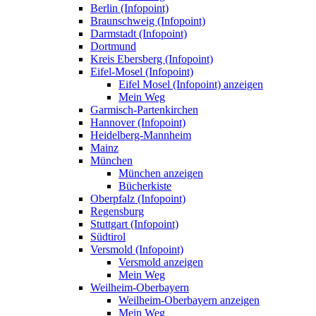
Berlin (Infopoint)
Braunschweig (Infopoint)
Darmstadt (Infopoint)
Dortmund
Kreis Ebersberg (Infopoint)
Eifel-Mosel (Infopoint)
Eifel Mosel (Infopoint) anzeigen
Mein Weg
Garmisch-Partenkirchen
Hannover (Infopoint)
Heidelberg-Mannheim
Mainz
München
München anzeigen
Bücherkiste
Oberpfalz (Infopoint)
Regensburg
Stuttgart (Infopoint)
Südtirol
Versmold (Infopoint)
Versmold anzeigen
Mein Weg
Weilheim-Oberbayern
Weilheim-Oberbayern anzeigen
Mein Weg