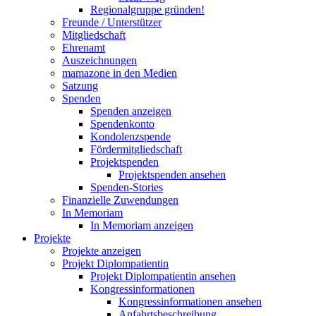
Regionalgruppe gründen!
Freunde / Unterstützer
Mitgliedschaft
Ehrenamt
Auszeichnungen
mamazone in den Medien
Satzung
Spenden
Spenden anzeigen
Spendenkonto
Kondolenzspende
Fördermitgliedschaft
Projektspenden
Projektspenden ansehen
Spenden-Stories
Finanzielle Zuwendungen
In Memoriam
In Memoriam anzeigen
Projekte
Projekte anzeigen
Projekt Diplompatientin
Projekt Diplompatientin ansehen
Kongressinformationen
Kongressinformationen ansehen
Anfahrtsbeschreibung