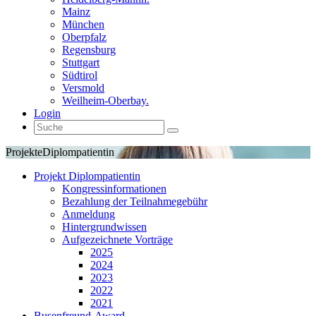
Mainz
München
Oberpfalz
Regensburg
Stuttgart
Südtirol
Versmold
Weilheim-Oberbay.
Login
Projekte
Diplompatientin
Projekt Diplompatientin
Kongressinformationen
Bezahlung der Teilnahmegebühr
Anmeldung
Hintergrundwissen
Aufgezeichnete Vorträge
2025
2024
2023
2022
2021
Busenfreund-Award