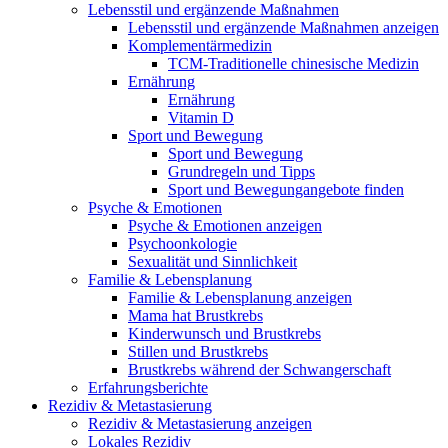
Lebensstil und ergänzende Maßnahmen
Lebensstil und ergänzende Maßnahmen anzeigen
Komplementärmedizin
TCM-Traditionelle chinesische Medizin
Ernährung
Ernährung
Vitamin D
Sport und Bewegung
Sport und Bewegung
Grundregeln und Tipps
Sport und Bewegungangebote finden
Psyche & Emotionen
Psyche & Emotionen anzeigen
Psychoonkologie
Sexualität und Sinnlichkeit
Familie & Lebensplanung
Familie & Lebensplanung anzeigen
Mama hat Brustkrebs
Kinderwunsch und Brustkrebs
Stillen und Brustkrebs
Brustkrebs während der Schwangerschaft
Erfahrungsberichte
Rezidiv & Metastasierung
Rezidiv & Metastasierung anzeigen
Lokales Rezidiv