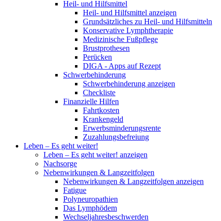
Heil- und Hilfsmittel
Heil- und Hilfsmittel anzeigen
Grundsätzliches zu Heil- und Hilfsmitteln
Konservative Lymphtherapie
Medizinische Fußpflege
Brustprothesen
Perücken
DIGA - Apps auf Rezept
Schwerbehinderung
Schwerbehinderung anzeigen
Checkliste
Finanzielle Hilfen
Fahrtkosten
Krankengeld
Erwerbsminderungsrente
Zuzahlungsbefreiung
Leben – Es geht weiter!
Leben – Es geht weiter! anzeigen
Nachsorge
Nebenwirkungen & Langzeitfolgen
Nebenwirkungen & Langzeitfolgen anzeigen
Fatigue
Polyneuropathien
Das Lymphödem
Wechseljahresbeschwerden