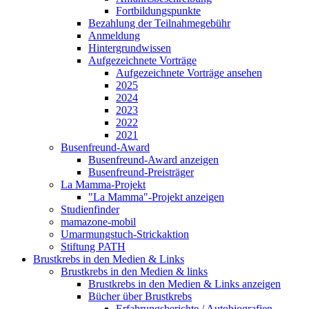
Fortbildungspunkte
Bezahlung der Teilnahmegebühr
Anmeldung
Hintergrundwissen
Aufgezeichnete Vorträge
Aufgezeichnete Vorträge ansehen
2025
2024
2023
2022
2021
Busenfreund-Award
Busenfreund-Award anzeigen
Busenfreund-Preisträger
La Mamma-Projekt
"La Mamma"-Projekt anzeigen
Studienfinder
mamazone-mobil
Umarmungstuch-Strickaktion
Stiftung PATH
Brustkrebs in den Medien & Links
Brustkrebs in den Medien & links
Brustkrebs in den Medien & Links anzeigen
Bücher über Brustkrebs
Erfahrungsberichte / Autobiografien