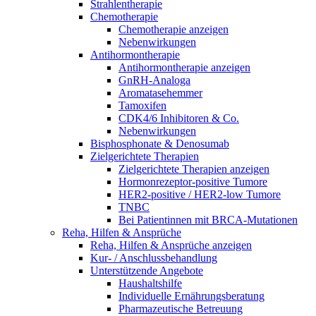
Strahlentherapie
Chemotherapie
Chemotherapie anzeigen
Nebenwirkungen
Antihormontherapie
Antihormontherapie anzeigen
GnRH-Analoga
Aromatasehemmer
Tamoxifen
CDK4/6 Inhibitoren & Co.
Nebenwirkungen
Bisphosphonate & Denosumab
Zielgerichtete Therapien
Zielgerichtete Therapien anzeigen
Hormonrezeptor-positive Tumore
HER2-positive / HER2-low Tumore
TNBC
Bei Patientinnen mit BRCA-Mutationen
Reha, Hilfen & Ansprüche
Reha, Hilfen & Ansprüche anzeigen
Kur- / Anschlussbehandlung
Unterstützende Angebote
Haushaltshilfe
Individuelle Ernährungsberatung
Pharmazeutische Betreuung