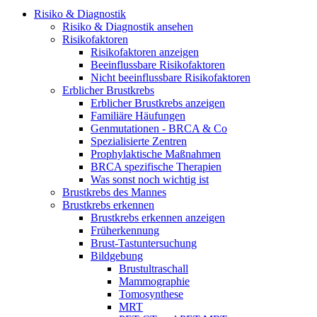
Risiko & Diagnostik
Risiko & Diagnostik ansehen
Risikofaktoren
Risikofaktoren anzeigen
Beeinflussbare Risikofaktoren
Nicht beeinflussbare Risikofaktoren
Erblicher Brustkrebs
Erblicher Brustkrebs anzeigen
Familiäre Häufungen
Genmutationen - BRCA & Co
Spezialisierte Zentren
Prophylaktische Maßnahmen
BRCA spezifische Therapien
Was sonst noch wichtig ist
Brustkrebs des Mannes
Brustkrebs erkennen
Brustkrebs erkennen anzeigen
Früherkennung
Brust-Tastuntersuchung
Bildgebung
Brustultraschall
Mammographie
Tomosynthese
MRT