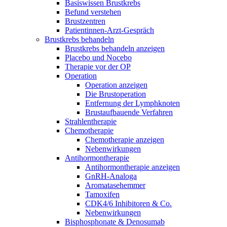
Basiswissen Brustkrebs
Befund verstehen
Brustzentren
Patientinnen-Arzt-Gespräch
Brustkrebs behandeln
Brustkrebs behandeln anzeigen
Placebo und Nocebo
Therapie vor der OP
Operation
Operation anzeigen
Die Brustoperation
Entfernung der Lymphknoten
Brustaufbauende Verfahren
Strahlentherapie
Chemotherapie
Chemotherapie anzeigen
Nebenwirkungen
Antihormontherapie
Antihormontherapie anzeigen
GnRH-Analoga
Aromatasehemmer
Tamoxifen
CDK4/6 Inhibitoren & Co.
Nebenwirkungen
Bisphosphonate & Denosumab