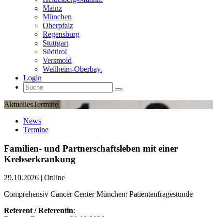
Mainz
München
Oberpfalz
Regensburg
Stuttgart
Südtirol
Versmold
Weilheim-Oberbay.
Login
Aktuelles
Termine
News
Termine
Familien- und Partnerschaftsleben mit einer
Krebserkrankung
29.10.2026
| Online
Comprehensiv Cancer Center München: Patientenfragestunde
Referent / Referentin
: