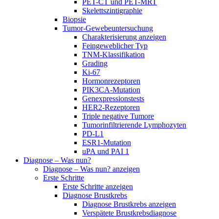
PET-CT und PET-MRT
Skelettszintigraphie
Biopsie
Tumor-Gewebeuntersuchung
Charakterisierung anzeigen
Feingeweblicher Typ
TNM-Klassifikation
Grading
Ki-67
Hormonrezeptoren
PIK3CA-Mutation
Genexpressionstests
HER2-Rezeptoren
Triple negative Tumore
Tumorinfiltrierende Lymphozyten
PD-L1
ESR1-Mutation
uPA und PAI 1
Diagnose – Was nun?
Diagnose – Was nun? anzeigen
Erste Schritte
Erste Schritte anzeigen
Diagnose Brustkrebs
Diagnose Brustkrebs anzeigen
Verspätete Brustkrebsdiagnose