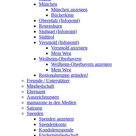
München
München anzeigen
Bücherkiste
Oberpfalz (Infopoint)
Regensburg
Stuttgart (Infopoint)
Südtirol
Versmold (Infopoint)
Versmold anzeigen
Mein Weg
Weilheim-Oberbayern
Weilheim-Oberbayern anzeigen
Mein Weg
Regionalgruppe gründen!
Freunde / Unterstützer
Mitgliedschaft
Ehrenamt
Auszeichnungen
mamazone in den Medien
Satzung
Spenden
Spenden anzeigen
Spendenkonto
Kondolenzspende
Fördermitgliedschaft