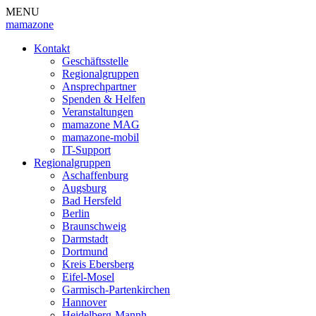
MENU
mamazone
Kontakt
Geschäftsstelle
Regionalgruppen
Ansprechpartner
Spenden & Helfen
Veranstaltungen
mamazone MAG
mamazone-mobil
IT-Support
Regionalgruppen
Aschaffenburg
Augsburg
Bad Hersfeld
Berlin
Braunschweig
Darmstadt
Dortmund
Kreis Ebersberg
Eifel-Mosel
Garmisch-Partenkirchen
Hannover
Heidelberg-Mannh.