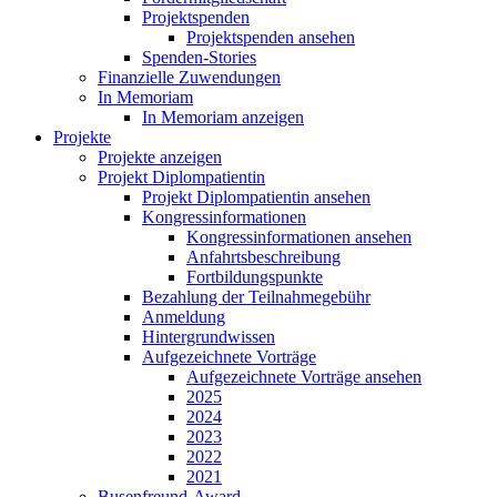
Projektspenden
Projektspenden ansehen
Spenden-Stories
Finanzielle Zuwendungen
In Memoriam
In Memoriam anzeigen
Projekte
Projekte anzeigen
Projekt Diplompatientin
Projekt Diplompatientin ansehen
Kongressinformationen
Kongressinformationen ansehen
Anfahrtsbeschreibung
Fortbildungspunkte
Bezahlung der Teilnahmegebühr
Anmeldung
Hintergrundwissen
Aufgezeichnete Vorträge
Aufgezeichnete Vorträge ansehen
2025
2024
2023
2022
2021
Busenfreund-Award