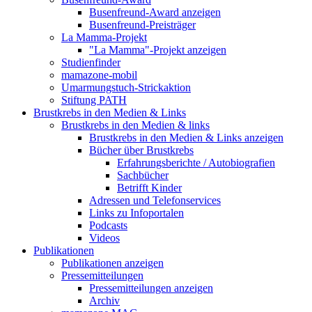
Busenfreund-Award anzeigen
Busenfreund-Preisträger
La Mamma-Projekt
"La Mamma"-Projekt anzeigen
Studienfinder
mamazone-mobil
Umarmungstuch-Strickaktion
Stiftung PATH
Brustkrebs in den Medien & Links
Brustkrebs in den Medien & links
Brustkrebs in den Medien & Links anzeigen
Bücher über Brustkrebs
Erfahrungsberichte / Autobiografien
Sachbücher
Betrifft Kinder
Adressen und Telefonservices
Links zu Infoportalen
Podcasts
Videos
Publikationen
Publikationen anzeigen
Pressemitteilungen
Pressemitteilungen anzeigen
Archiv