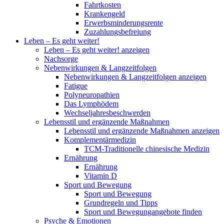
Fahrtkosten
Krankengeld
Erwerbsminderungsrente
Zuzahlungsbefreiung
Leben – Es geht weiter!
Leben – Es geht weiter! anzeigen
Nachsorge
Nebenwirkungen & Langzeitfolgen
Nebenwirkungen & Langzeitfolgen anzeigen
Fatigue
Polyneuropathien
Das Lymphödem
Wechseljahresbeschwerden
Lebensstil und ergänzende Maßnahmen
Lebensstil und ergänzende Maßnahmen anzeigen
Komplementärmedizin
TCM-Traditionelle chinesische Medizin
Ernährung
Ernährung
Vitamin D
Sport und Bewegung
Sport und Bewegung
Grundregeln und Tipps
Sport und Bewegungangebote finden
Psyche & Emotionen