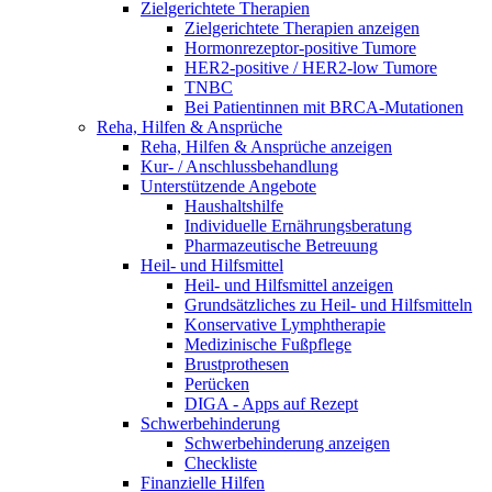
Zielgerichtete Therapien
Zielgerichtete Therapien anzeigen
Hormonrezeptor-positive Tumore
HER2-positive / HER2-low Tumore
TNBC
Bei Patientinnen mit BRCA-Mutationen
Reha, Hilfen & Ansprüche
Reha, Hilfen & Ansprüche anzeigen
Kur- / Anschlussbehandlung
Unterstützende Angebote
Haushaltshilfe
Individuelle Ernährungsberatung
Pharmazeutische Betreuung
Heil- und Hilfsmittel
Heil- und Hilfsmittel anzeigen
Grundsätzliches zu Heil- und Hilfsmitteln
Konservative Lymphtherapie
Medizinische Fußpflege
Brustprothesen
Perücken
DIGA - Apps auf Rezept
Schwerbehinderung
Schwerbehinderung anzeigen
Checkliste
Finanzielle Hilfen