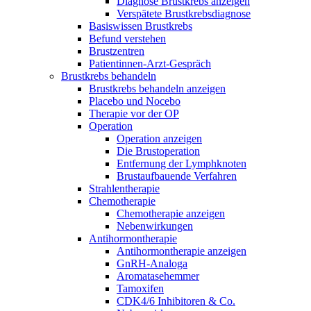
Diagnose Brustkrebs anzeigen
Verspätete Brustkrebsdiagnose
Basiswissen Brustkrebs
Befund verstehen
Brustzentren
Patientinnen-Arzt-Gespräch
Brustkrebs behandeln
Brustkrebs behandeln anzeigen
Placebo und Nocebo
Therapie vor der OP
Operation
Operation anzeigen
Die Brustoperation
Entfernung der Lymphknoten
Brustaufbauende Verfahren
Strahlentherapie
Chemotherapie
Chemotherapie anzeigen
Nebenwirkungen
Antihormontherapie
Antihormontherapie anzeigen
GnRH-Analoga
Aromatasehemmer
Tamoxifen
CDK4/6 Inhibitoren & Co.