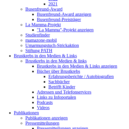
2021
Busenfreund-Award
Busenfreund-Award anzeigen
Busenfreund-Preisträger
La Mamma-Projekt
"La Mamma"-Projekt anzeigen
Studienfinder
mamazone-mobil
Umarmungstuch-Strickaktion
Stiftung PATH
Brustkrebs in den Medien & Links
Brustkrebs in den Medien & links
Brustkrebs in den Medien & Links anzeigen
Bücher über Brustkrebs
Erfahrungsberichte / Autobiografien
Sachbücher
Betrifft Kinder
Adressen und Telefonservices
Links zu Infoportalen
Podcasts
Videos
Publikationen
Publikationen anzeigen
Pressemitteilungen
Pressemitteilungen anzeigen