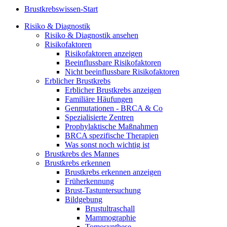
Brustkrebswissen-Start
Risiko & Diagnostik
Risiko & Diagnostik ansehen
Risikofaktoren
Risikofaktoren anzeigen
Beeinflussbare Risikofaktoren
Nicht beeinflussbare Risikofaktoren
Erblicher Brustkrebs
Erblicher Brustkrebs anzeigen
Familiäre Häufungen
Genmutationen - BRCA & Co
Spezialisierte Zentren
Prophylaktische Maßnahmen
BRCA spezifische Therapien
Was sonst noch wichtig ist
Brustkrebs des Mannes
Brustkrebs erkennen
Brustkrebs erkennen anzeigen
Früherkennung
Brust-Tastuntersuchung
Bildgebung
Brustultraschall
Mammographie
Tomosynthese