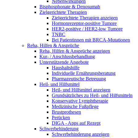
Nebenwirkungen
Bisphosphonate & Denosumab
Zielgerichtete Therapien
Zielgerichtete Therapien anzeigen
Hormonrezeptor-positive Tumore
HER2-positive / HER2-low Tumore
TNBC
Bei Patientinnen mit BRCA-Mutationen
Reha, Hilfen & Ansprüche
Reha, Hilfen & Ansprüche anzeigen
Kur- / Anschlussbehandlung
Unterstützende Angebote
Haushaltshilfe
Individuelle Ernährungsberatung
Pharmazeutische Betreuung
Heil- und Hilfsmittel
Heil- und Hilfsmittel anzeigen
Grundsätzliches zu Heil- und Hilfsmitteln
Konservative Lymphtherapie
Medizinische Fußpflege
Brustprothesen
Perücken
DIGA - Apps auf Rezept
Schwerbehinderung
Schwerbehinderung anzeigen