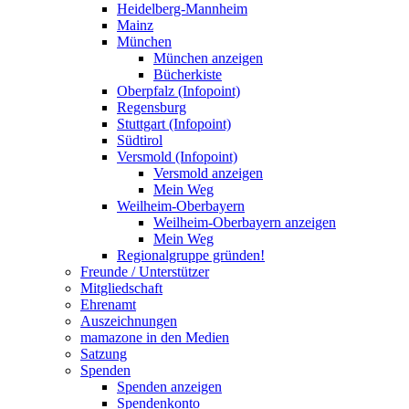
Heidelberg-Mannheim
Mainz
München
München anzeigen
Bücherkiste
Oberpfalz (Infopoint)
Regensburg
Stuttgart (Infopoint)
Südtirol
Versmold (Infopoint)
Versmold anzeigen
Mein Weg
Weilheim-Oberbayern
Weilheim-Oberbayern anzeigen
Mein Weg
Regionalgruppe gründen!
Freunde / Unterstützer
Mitgliedschaft
Ehrenamt
Auszeichnungen
mamazone in den Medien
Satzung
Spenden
Spenden anzeigen
Spendenkonto