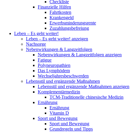
Checkliste
Finanzielle Hilfen
Fahrtkosten
Krankengeld
Erwerbsminderungsrente
Zuzahlungsbefreiung
Leben – Es geht weiter!
Leben – Es geht weiter! anzeigen
Nachsorge
Nebenwirkungen & Langzeitfolgen
Nebenwirkungen & Langzeitfolgen anzeigen
Fatigue
Polyneuropathien
Das Lymphödem
Wechseljahresbeschwerden
Lebensstil und ergänzende Maßnahmen
Lebensstil und ergänzende Maßnahmen anzeigen
Komplementärmedizin
TCM-Traditionelle chinesische Medizin
Ernährung
Ernährung
Vitamin D
Sport und Bewegung
Sport und Bewegung
Grundregeln und Tipps