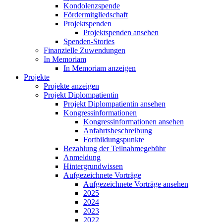
Kondolenzspende
Fördermitgliedschaft
Projektspenden
Projektspenden ansehen
Spenden-Stories
Finanzielle Zuwendungen
In Memoriam
In Memoriam anzeigen
Projekte
Projekte anzeigen
Projekt Diplompatientin
Projekt Diplompatientin ansehen
Kongressinformationen
Kongressinformationen ansehen
Anfahrtsbeschreibung
Fortbildungspunkte
Bezahlung der Teilnahmegebühr
Anmeldung
Hintergrundwissen
Aufgezeichnete Vorträge
Aufgezeichnete Vorträge ansehen
2025
2024
2023
2022