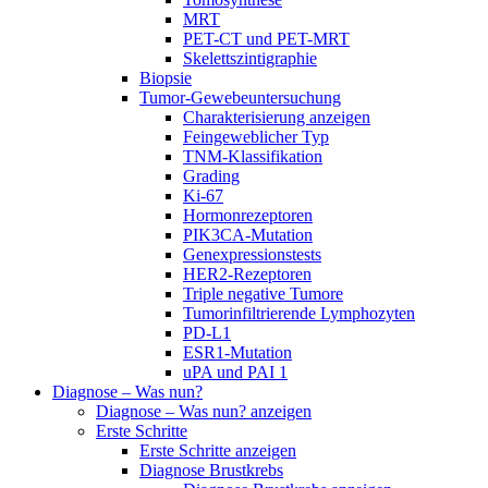
MRT
PET-CT und PET-MRT
Skelettszintigraphie
Biopsie
Tumor-Gewebeuntersuchung
Charakterisierung anzeigen
Feingeweblicher Typ
TNM-Klassifikation
Grading
Ki-67
Hormonrezeptoren
PIK3CA-Mutation
Genexpressionstests
HER2-Rezeptoren
Triple negative Tumore
Tumorinfiltrierende Lymphozyten
PD-L1
ESR1-Mutation
uPA und PAI 1
Diagnose – Was nun?
Diagnose – Was nun? anzeigen
Erste Schritte
Erste Schritte anzeigen
Diagnose Brustkrebs