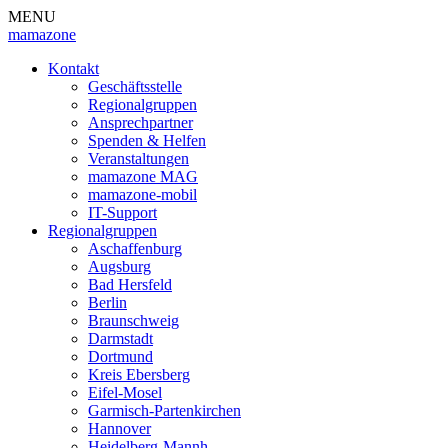
MENU
mamazone
Kontakt
Geschäftsstelle
Regionalgruppen
Ansprechpartner
Spenden & Helfen
Veranstaltungen
mamazone MAG
mamazone-mobil
IT-Support
Regionalgruppen
Aschaffenburg
Augsburg
Bad Hersfeld
Berlin
Braunschweig
Darmstadt
Dortmund
Kreis Ebersberg
Eifel-Mosel
Garmisch-Partenkirchen
Hannover
Heidelberg-Mannh.