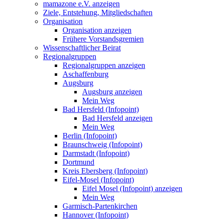
mamazone e.V. anzeigen
Ziele, Entstehung, Mitgliedschaften
Organisation
Organisation anzeigen
Frühere Vorstandsgremien
Wissenschaftlicher Beirat
Regionalgruppen
Regionalgruppen anzeigen
Aschaffenburg
Augsburg
Augsburg anzeigen
Mein Weg
Bad Hersfeld (Infopoint)
Bad Hersfeld anzeigen
Mein Weg
Berlin (Infopoint)
Braunschweig (Infopoint)
Darmstadt (Infopoint)
Dortmund
Kreis Ebersberg (Infopoint)
Eifel-Mosel (Infopoint)
Eifel Mosel (Infopoint) anzeigen
Mein Weg
Garmisch-Partenkirchen
Hannover (Infopoint)